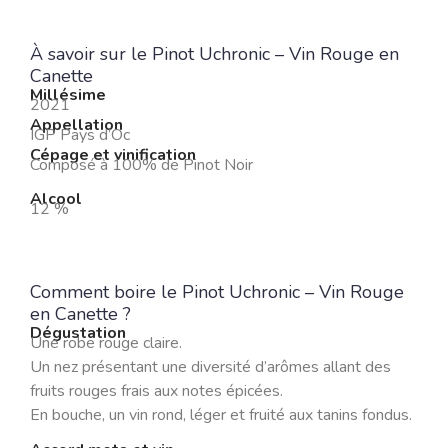
À savoir sur le Pinot Uchronic – Vin Rouge en
Canette
Millésime
2021
Appellation
IGP Pays d’Oc
Cépage et vinification
Composé à 100% de Pinot Noir
Alcool
12 %
Comment boire le Pinot Uchronic – Vin Rouge
en Canette ?
Dégustation
Une robe rouge claire.
Un nez présentant une diversité d’arômes allant des
fruits rouges frais aux notes épicées.
En bouche, un vin rond, léger et fruité aux tanins fondus.